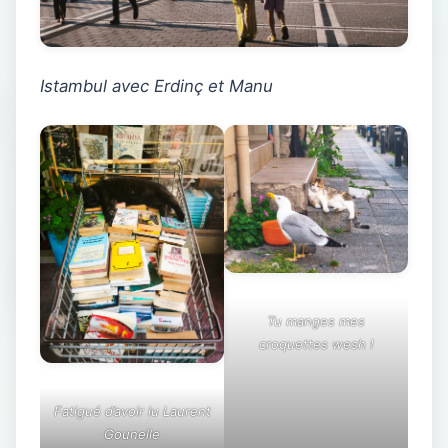
Istambul avec Erdinç et Manu
Tu manges mes
croquettes wesh !
Fatigué d’avoir lu Laurent
Gounelle